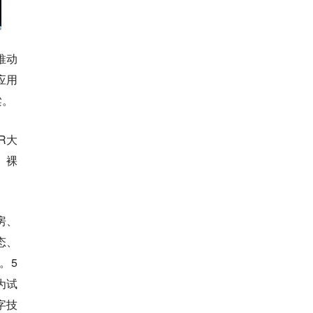
推动
应用
梁。
R大
、裸
房、
态、
。5
为试
字技