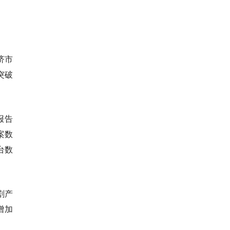
济市
突破
报告
案数
台数
剧产
增加