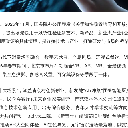
点。2025年11月，国务院办公厅印发《关于加快场景培育和开放
》，提出场景是用于系统性验证新技术、新产品、新业态产业化
制度政策的具体情境，是连接技术与产业、打通研发与市场的桥
与线下消费场景融合，数字艺术展、全息剧场、沉浸式餐饮、V
26年春节期间，北京市布局21项融合VR、AR、MR、全景视频
，集全息投影、多感官装置、可穿戴设备等手段于一体。
"十大场景"，涵盖青创村创新创业、新发地"AI+净菜"团餐智能厨
理、民企会客厅+未来企业家实训营、南苑森林湿地公园低碳生
信息技术创新应用、出海综合服务、青年人才学术交流等方向
四大共创行动，以北大二院、《新青年》编辑部旧址等红色地标
，推动VR大空间体验、AI红色导览、元宇宙沉浸场景落地，以数