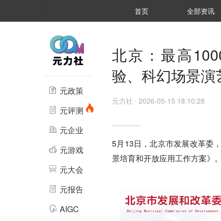
首页
全部资讯
北京：最高10
验、科幻场景演

元政策
元力社
·
2026-05-15 18:10:28

元评测

元企业
5月13日，北京市发展改革委

元游戏
景培育和开放应用工作方案》

元大会

元报告

AIGC