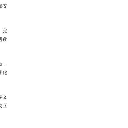
都安
。完
进数
新，
字化
字文
交互