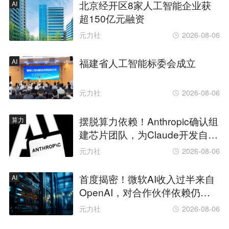
北京经开区8家人工智能企业获
AI
超150亿元融资
元力社
2026-08-06
福建省人工智能标委会成立
AI
元力社
2026-08-06
摆脱算力依赖！Anthropic确认组
算力
建芯片团队，为Claude开发自研
芯片
元力社
2026-08-06
首度揭密！微软AI收入过半来自
AI
OpenAI，对合作伙伴依赖仍较
高
元力社
2026-08-06