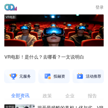
登录
VR电影
VR电影！是什么？去哪看？一文说明白
元服务
投融资
活动推荐
全部资讯
政策
企业
报告
揭开最残酷的真相！优与劣，VR
大空间