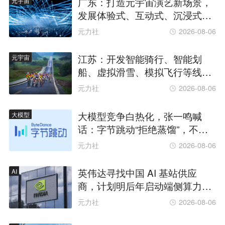
广东：打造元宇宙演艺新场景，
元宇宙
发展体验式、互动式、沉浸式演
艺空间
元力社
2026-08-06
江苏：开发智能骑行、智能划
元宇宙
船、虚拟滑雪、模拟飞行等线上
产品
元力社
2026-08-06
大模型竞争白热化，张一鸣喊
大模型
话：字节跳动“拒绝蒸馏”，不用
别人输出换榜单排名
元力社
2026-08-06
英伟达寻找中国 AI 基站供应
AI
商，计划明后年启动端侧算力组
网
元力社
2026-08-06