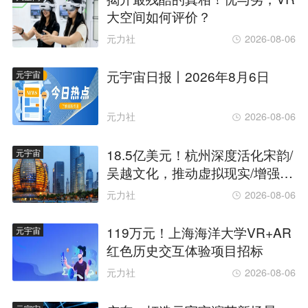
大空间如何评价？
元力社
2026-08-06
元宇宙日报丨2026年8月6日
元宇宙
元力社
2026-08-06
18.5亿美元！杭州深度活化宋韵/
元宇宙
吴越文化，推动虚拟现实/增强现
实与旅游场景融合
元力社
2026-08-06
119万元！上海海洋大学VR+AR
元宇宙
红色历史交互体验项目招标
元力社
2026-08-06