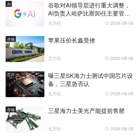
谷歌对AI领导层进行重大调整，
AI
AI负责人哈萨比斯卸任主要管理
职务
元力社
2026-08-06
苹果压价长鑫受挫
存储
元力社
2026-08-06
曝三星SK海力士测试中国芯片设
芯片
备，三星急否认
元力社
2026-08-06
三星海力士美光产能提前售罄
存储
元力社
2026-08-06