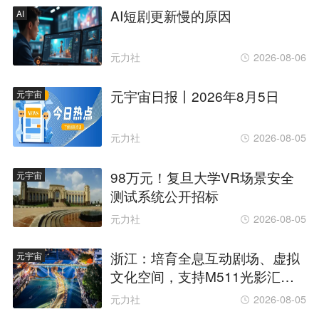
AI短剧更新慢的原因
AI
元力社
2026-08-06
元宇宙日报丨2026年8月5日
元宇宙
元力社
2026-08-05
98万元！复旦大学VR场景安全
元宇宙
测试系统公开招标
元力社
2026-08-05
浙江：培育全息互动剧场、虚拟
元宇宙
文化空间，支持M511光影汇、
遥望X27迭代提升
元力社
2026-08-05